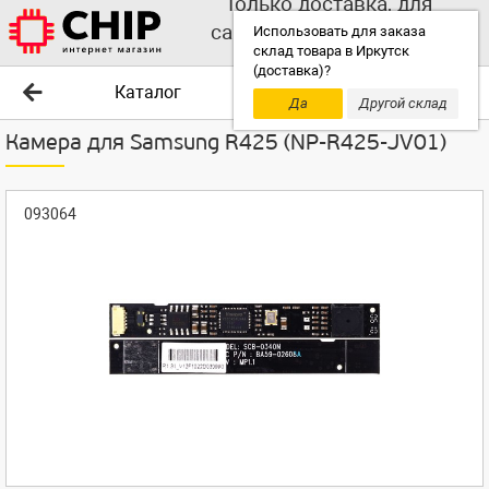
Только доставка, для
самовывоза выбирайте
Использовать для заказа
склад товара в Иркутск
другой склад!
(доставка)?
Каталог
Да
Другой склад
Камера для Samsung R425 (NP-R425-JV01)
093064