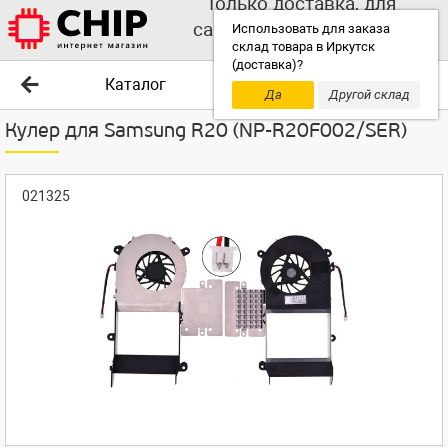
Только доставка, для
самовывоза выбирайте
Использовать для заказа
склад товара в Иркутск
другой склад!
(доставка)?
Каталог
Да
Другой склад
Кулер для Samsung R20 (NP-R20F002/SER)
021325