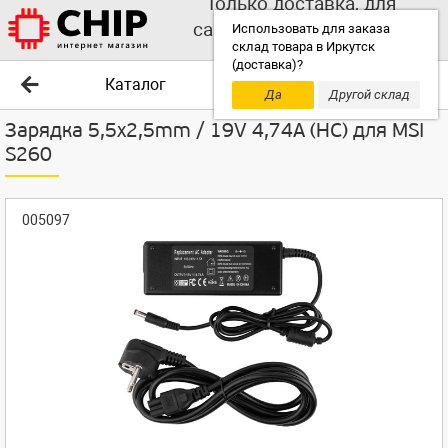
Только доставка, для
самовывоза выбирайте
Использовать для заказа
склад товара в Иркутск
другой склад!
(доставка)?
Каталог
Да
Другой склад
Зарядка 5,5x2,5mm / 19V 4,74A (HC) для MSI
S260
005097