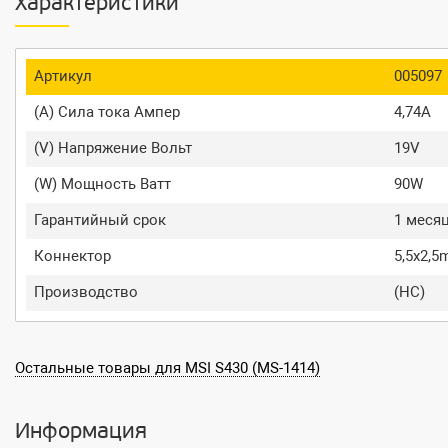
Характеристики
Артикул
005097
(A) Сила тока Ампер
4,74A
(V) Напряжение Вольт
19V
(W) Мощность Ватт
90W
Гарантийный срок
1 меся
Коннектор
5,5x2,
Производство
(HC)
Остальные товары для MSI S430 (MS-1414)
Информация