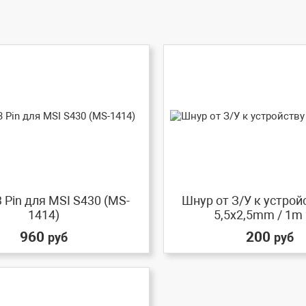
 Pin для MSI S430 (MS-
Шнур от З/У к устрой
1414)
5,5x2,5mm / 1m 2
960
200
руб
руб