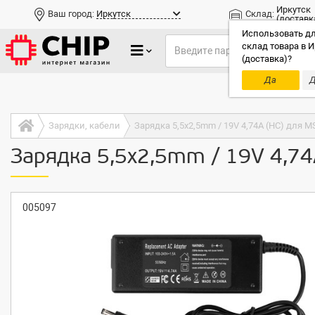
Иркутск
Ваш город:
Иркутск
Склад:
(доставк
Использовать дл
склад товара в И
(доставка)?
Да
Д
Только до
Зарядки, кабели
Зарядка 5,5x2,5mm / 19V 4,74A (HC) для M
Зарядка 5,5x2,5mm / 19V 4,74
005097