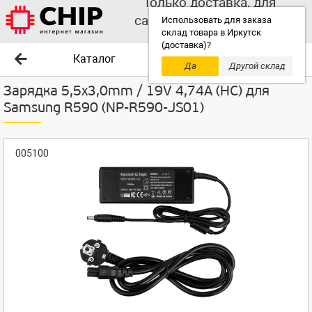
Только доставка, для
самовывоза выбирайте
Использовать для заказа
склад товара в Иркутск
другой склад!
(доставка)?
Каталог
Да
Другой склад
Зарядка 5,5x3,0mm / 19V 4,74A (HC) для
Samsung R590 (NP-R590-JS01)
005100