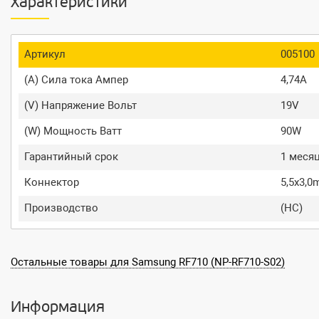
Характеристики
Артикул
005100
(A) Сила тока Ампер
4,74A
(V) Напряжение Вольт
19V
(W) Мощность Ватт
90W
Гарантийный срок
1 меся
Коннектор
5,5x3,
Производство
(HC)
Остальные товары для Samsung RF710 (NP-RF710-S02)
Информация