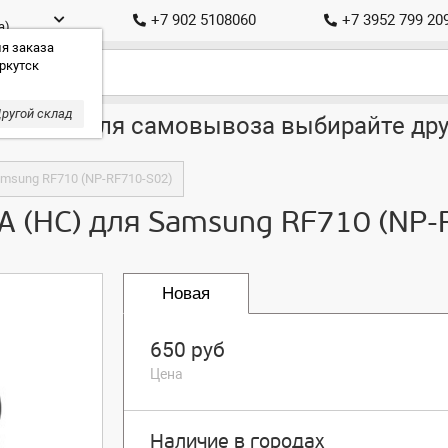
+7 902 5108060
+7 3952 799 20
а)
я заказа
ркутск
ругой склад
ставка, для самовывоза выбирайте дру
amsung RF710 (NP-RF710-S02)
A (HC) для Samsung RF710 (NP-
Новая
650 руб
Цена
Наличие в городах