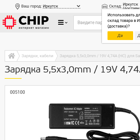
Иркутск
Ваш город:
Иркутск
Склад:
(доставк
Использовать дл
склад товара в И
(доставка)?
Да
Д
Только до
Зарядки, кабели
Зарядка 5,5x3,0mm / 19V 4,74A (HC) для S
Зарядка 5,5x3,0mm / 19V 4,74
005100