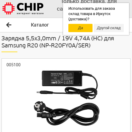
Только доставка, для
самовывоза выбирайте
Использовать для заказа
склад товара в Иркутск
другой склад!
(доставка)?
Каталог
Да
Другой склад
Зарядка 5,5x3,0mm / 19V 4,74A (HC) для
Samsung R20 (NP-R20FY0A/SER)
005100