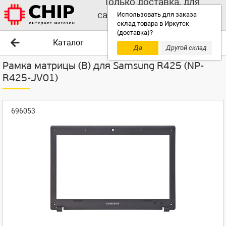
Только доставка, для
самовывоза выбирайте
Использовать для заказа
склад товара в Иркутск
другой склад!
(доставка)?
Каталог
Да
Другой склад
Рамка матрицы (B) для Samsung R425 (NP-
R425-JV01)
696053