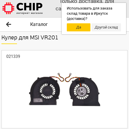
Только доставка, для
самовывоза выбирайте
Использовать для заказа
склад товара в Иркутск
другой склад!
(доставка)?
Каталог
Да
Другой склад
Кулер для MSI VR201
021339