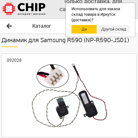
Только доставка, для
самовывоза выбирайте
Использовать для заказа
склад товара в Иркутск
другой склад!
(доставка)?
Каталог
Да
Другой склад
Динамик для Samsung R590 (NP-R590-JS01)
092028