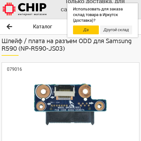
Только доставка, для
самовывоза выбирайте
Использовать для заказа
склад товара в Иркутск
другой склад!
(доставка)?
Каталог
Да
Другой склад
Шлейф / плата на разъем ODD для Samsung
R590 (NP-R590-JS03)
079016