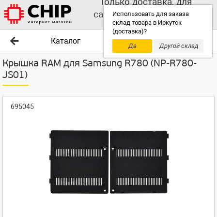
Только доставка, для
самовывоза выбирайте
Использовать для заказа
склад товара в Иркутск
другой склад!
(доставка)?
Каталог
Да
Другой склад
Крышка RAM для Samsung R780 (NP-R780-
JS01)
695045