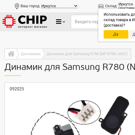
Иркутск
Ваш город:
Иркутск
Склад:
(доставк
Использовать дл
склад товара в И
(доставка)?
Да
Д
Только до
Динамики
Динамик для Samsung R780 (NP-R780-JS0C)
Динамик для Samsung R780 (
092025