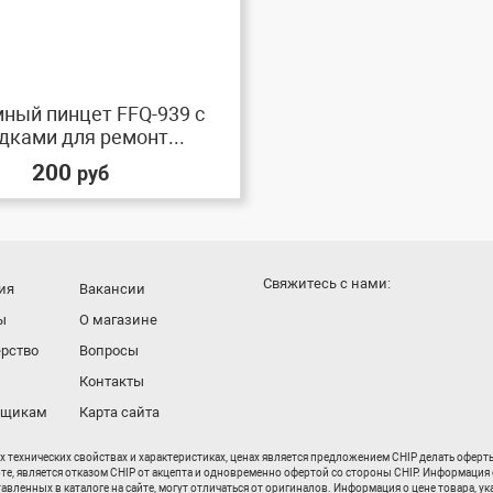
ный пинцет FFQ-939 с
дками для ремонт...
200
руб
Cвяжитесь с нами:
ия
Вакансии
ы
О магазине
рство
Вопросы
Контакты
вщикам
Карта сайта
их технических свойствах и характеристиках, ценах является предложением CHIP делать офер
рте, является отказом CHIP от акцепта и одновременно офертой со стороны CHIP. Информация 
енных в каталоге на сайте, могут отличаться от оригиналов. Информация о цене товара, ука