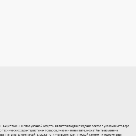
ты. Акцептом CHIP полученной оферты является подтверждение заказа с указанием товара
о технических характеристиках товаров, указанная на сайте, может быть изменена
занная в каталоге на сайте, может отличаться от фактической к моменту оформления