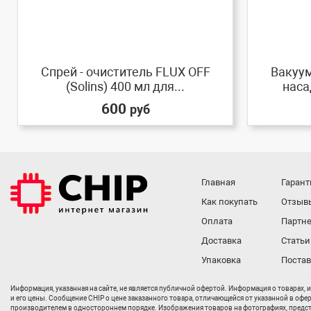
Спрей - очиститель FLUX OFF
Вакуум
(Solins) 400 мл для...
наса
600
руб
Главная
Гарант
Как покупать
Отзыв
Оплата
Партне
Доставка
Статьи
Упаковка
Поста
Информация, указанная на сайте, не является публичной офертой. Информация о товарах, 
и его цены. Сообщение CHIP о цене заказанного товара, отличающейся от указанной в офе
производителем в одностороннем порядке. Изображения товаров на фотографиях, представл