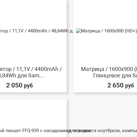
тор / 11,1V / 4400mAh /
Матрица / 1600x900 (
8,84Wh для Sam...
Глянцевое для S
2 050
2 650
руб
руб