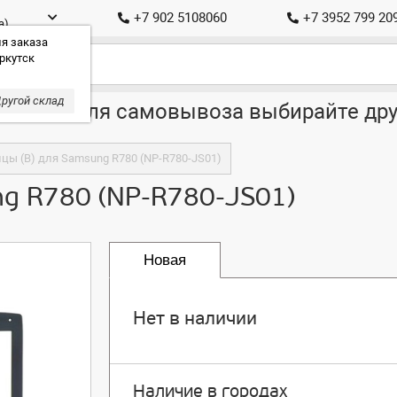
+7 902 5108060
+7 3952 799 20
а)
я заказа
ркутск
ругой склад
ставка, для самовывоза выбирайте дру
цы (B) для Samsung R780 (NP-R780-JS01)
ng R780 (NP-R780-JS01)
Новая
Нет в наличии
Наличие в городах