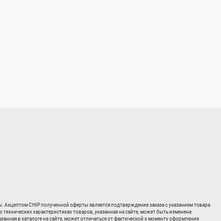
ты. Акцептом CHIP полученной оферты является подтверждение заказа с указанием товара
о технических характеристиках товаров, указанная на сайте, может быть изменена
занная в каталоге на сайте, может отличаться от фактической к моменту оформления