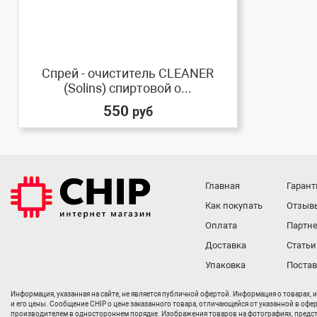
Спрей - очиститель CLEANER
(Solins) спиртовой о...
550
руб
Главная
Гарант
Как покупать
Отзыв
Оплата
Партне
Доставка
Статьи
Упаковка
Поста
Информация, указанная на сайте, не является публичной офертой. Информация о товарах, 
и его цены. Сообщение CHIP о цене заказанного товара, отличающейся от указанной в офе
производителем в одностороннем порядке. Изображения товаров на фотографиях, представл