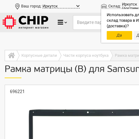
Иркутск
Ваш город:
Иркутск
Склад:
(доставк
Использовать дл
склад товара в И
(доставка)?
Да
Д
Только до
Корпусные детали
Части корпуса ноутбука
Рамка матри
Рамка матрицы (B) для Samsu
696221