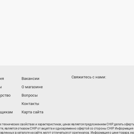
Cвяжитесь с нами:
ия
Вакансии
ы
О магазине
рство
Вопросы
Контакты
вщикам
Карта сайта
их технических свойствах и характеристиках, ценах является предложением CHIP делать офер
рте, является отказом CHIP от акцепта и одновременно офертой со стороны CHIP. Информация 
енных в каталоге на сайте, могут отличаться от оригиналов. Информация о цене товара, ука