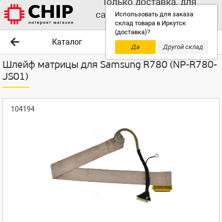
Только доставка, для
самовывоза выбирайте
Использовать для заказа
склад товара в Иркутск
другой склад!
(доставка)?
Каталог
Да
Другой склад
Шлейф матрицы для Samsung R780 (NP-R780-
JS01)
104194