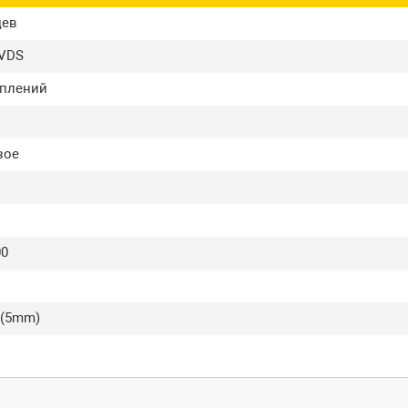
цев
LVDS
еплений
вое
00
 (5mm)