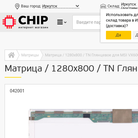
Иркутск
Ваш город:
Иркутск
Склад:
(доставк
Использовать дл
склад товара в И
(доставка)?
Да
Д
Только до
Матрицы
Матрица / 1280x800 / TN Глянцевое для MSI VX60
Матрица / 1280x800 / TN Гля
042001