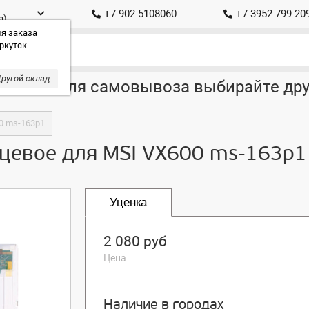
+7 902 5108060
+7 3952 799 20
а)
я заказа
ркутск
ругой склад
ставка, для самовывоза выбирайте дру
0 ms-163p1
нцевое для MSI VX600 ms-163p1
Уценка
2 080 руб
Цена
Наличие в городах