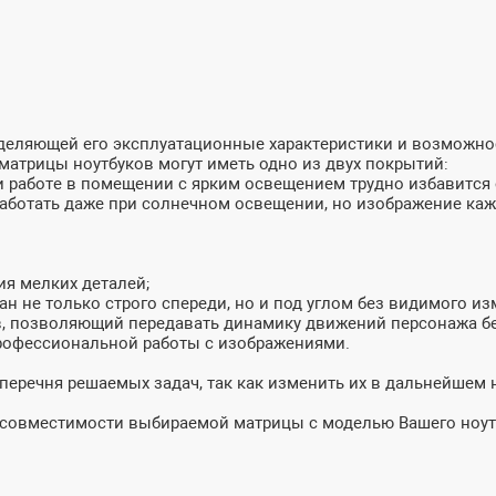
ределяющей его эксплуатационные характеристики и возможн
матрицы ноутбуков могут иметь одно из двух покрытий:
и работе в помещении с ярким освещением трудно избавится о
 работать даже при солнечном освещении, но изображение ка
ия мелких деталей;
ан не только строго спереди, но и под углом без видимого из
в, позволяющий передавать динамику движений персонажа бе
профессиональной работы с изображениями.
 перечня решаемых задач, так как изменить их в дальнейшем
и совместимости выбираемой матрицы с моделью Вашего ноут