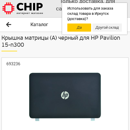
Только доставка, для
самовывоза выбирайте
Использовать для заказа
склад товара в Иркутск
другой склад!
(доставка)?
Каталог
Да
Другой склад
Крышка матрицы (A) черный для HP Pavilion
15-n300
693236