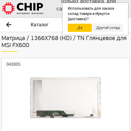
Только доставка, для
самовывоза выбирайте
Использовать для заказа
склад товара в Иркутск
другой склад!
(доставка)?
Каталог
Да
Другой склад
Матрица / 1366X768 (HD) / TN Глянцевое для
MSI FX600
043005