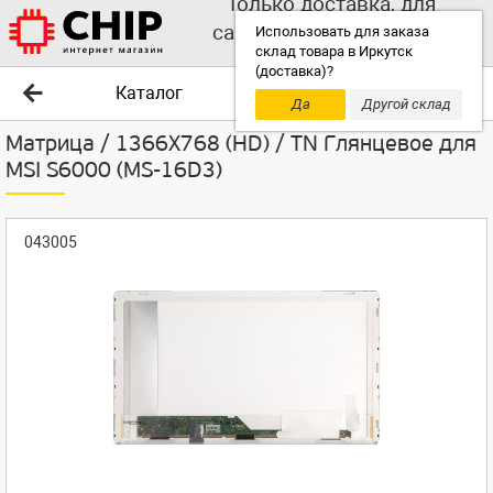
Только доставка, для
самовывоза выбирайте
Использовать для заказа
склад товара в Иркутск
другой склад!
(доставка)?
Каталог
Да
Другой склад
Матрица / 1366X768 (HD) / TN Глянцевое для
MSI S6000 (MS-16D3)
043005