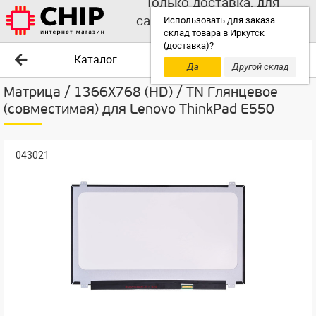
Только доставка, для
самовывоза выбирайте
Использовать для заказа
склад товара в Иркутск
другой склад!
(доставка)?
Каталог
Да
Другой склад
Матрица / 1366X768 (HD) / TN Глянцевое
(совместимая) для Lenovo ThinkPad E550
043021