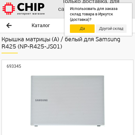
Только доставка, для
самовывоза выбирайте
Использовать для заказа
склад товара в Иркутск
другой склад!
(доставка)?
Каталог
Да
Другой склад
Крышка матрицы (A) / белый для Samsung
R425 (NP-R425-JS01)
693345