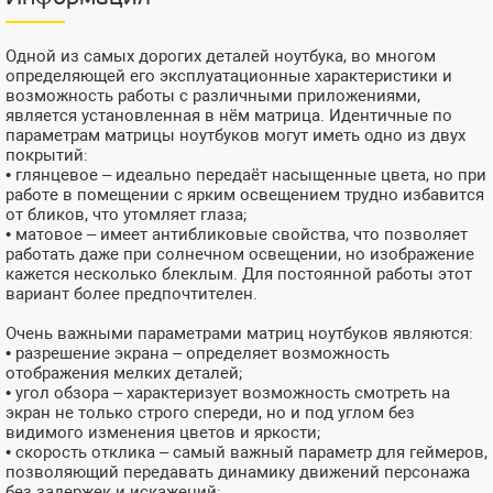
Одной из самых дорогих деталей ноутбука, во многом
определяющей его эксплуатационные характеристики и
возможность работы с различными приложениями,
является установленная в нём матрица. Идентичные по
параметрам матрицы ноутбуков могут иметь одно из двух
покрытий:
• глянцевое – идеально передаёт насыщенные цвета, но при
работе в помещении с ярким освещением трудно избавится
от бликов, что утомляет глаза;
• матовое – имеет антибликовые свойства, что позволяет
работать даже при солнечном освещении, но изображение
кажется несколько блеклым. Для постоянной работы этот
вариант более предпочтителен.
Очень важными параметрами матриц ноутбуков являются:
• разрешение экрана – определяет возможность
отображения мелких деталей;
• угол обзора – характеризует возможность смотреть на
экран не только строго спереди, но и под углом без
видимого изменения цветов и яркости;
• скорость отклика – самый важный параметр для геймеров,
позволяющий передавать динамику движений персонажа
без задержек и искажений;