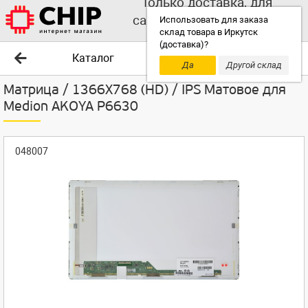
Только доставка, для
самовывоза выбирайте
Использовать для заказа
склад товара в Иркутск
другой склад!
(доставка)?
Каталог
Да
Другой склад
Матрица / 1366X768 (HD) / IPS Матовое для
Medion AKOYA P6630
048007