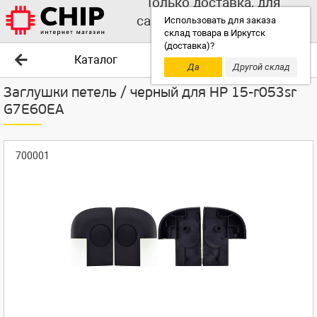
Только доставка, для
самовывоза выбирайте
Использовать для заказа
склад товара в Иркутск
другой склад!
(доставка)?
Каталог
Да
Другой склад
Заглушки петель / черный для HP 15-r053sr
G7E60EA
700001