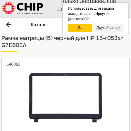
Только доставка, для
самовывоза выбирайте
Использовать для заказа
склад товара в Иркутск
другой склад!
(доставка)?
Каталог
Да
Другой склад
Рамка матрицы (B) черный для HP 15-r053sr
G7E60EA
696063