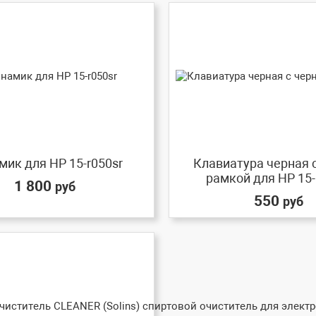
ик для HP 15-r050sr
Клавиатура черная 
рамкой для HP 15-
1 800
руб
550
руб