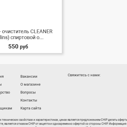
- очиститель CLEANER
lins) спиртовой о...
550
руб
Cвяжитесь с нами:
ия
Вакансии
ы
О магазине
рство
Вопросы
Контакты
вщикам
Карта сайта
их технических свойствах и характеристиках, ценах является предложением CHIP делать офер
рте, является отказом CHIP от акцепта и одновременно офертой со стороны CHIP. Информация 