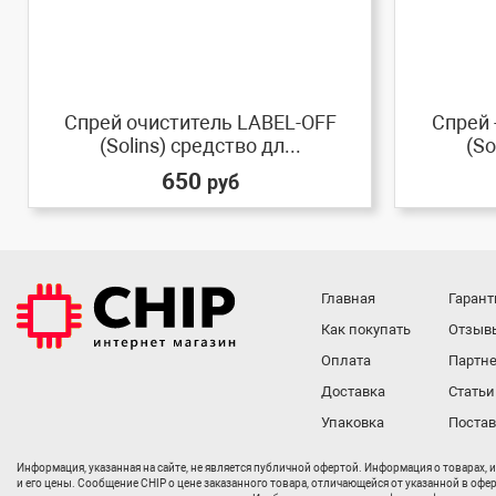
Спрей очиститель LABEL-OFF
Спрей 
(Solins) средство дл...
(So
650
руб
Главная
Гарант
Как покупать
Отзыв
Оплата
Партне
Доставка
Статьи
Упаковка
Поста
Информация, указанная на сайте, не является публичной офертой. Информация о товарах, 
и его цены. Сообщение CHIP о цене заказанного товара, отличающейся от указанной в офе