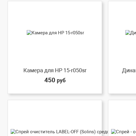
Камера для HP 15-r050sr
Динам
450
руб