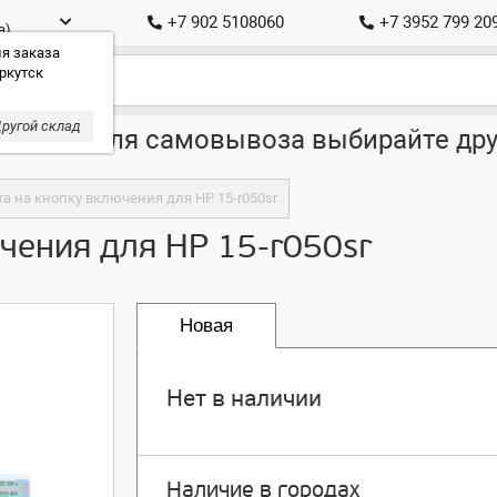
+7 902 5108060
+7 3952 799 20
а)
я заказа
ркутск
ругой склад
ставка, для самовывоза выбирайте дру
а на кнопку включения для HP 15-r050sr
чения для HP 15-r050sr
Новая
Нет в наличии
Наличие в городах