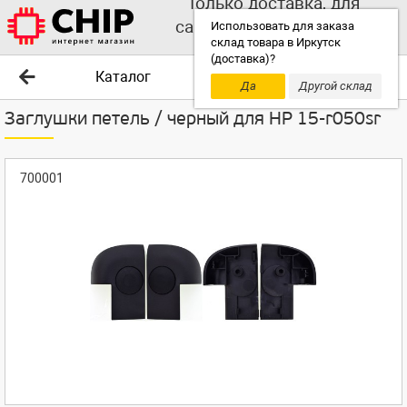
Только доставка, для
самовывоза выбирайте
Использовать для заказа
склад товара в Иркутск
другой склад!
(доставка)?
Каталог
Да
Другой склад
Заглушки петель / черный для HP 15-r050sr
700001