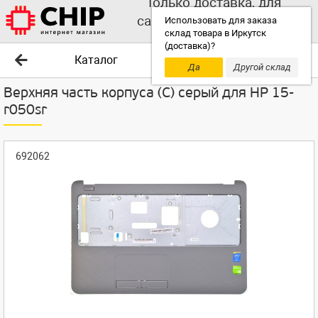
Только доставка, для
самовывоза выбирайте
Использовать для заказа
склад товара в Иркутск
другой склад!
(доставка)?
Каталог
Да
Другой склад
Верхняя часть корпуса (C) серый для HP 15-
r050sr
692062