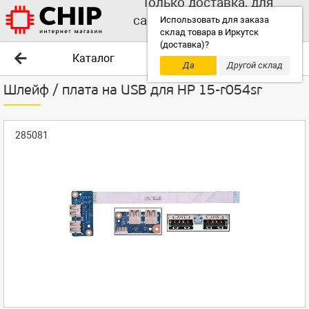
Только доставка, для
самовывоза выбирайте
Использовать для заказа
склад товара в Иркутск
другой склад!
(доставка)?
Каталог
Да
Другой склад
Шлейф / плата на USB для HP 15-r054sr
285081