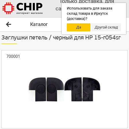
Только доставка, для
самовывоза выбирайте
Использовать для заказа
склад товара в Иркутск
другой склад!
(доставка)?
Каталог
Да
Другой склад
Заглушки петель / черный для HP 15-r054sr
700001