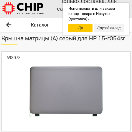
Только доставка, для
самовывоза выбирайте
Использовать для заказа
склад товара в Иркутск
другой склад!
(доставка)?
Каталог
Да
Другой склад
Крышка матрицы (A) серый для HP 15-r054sr
693078