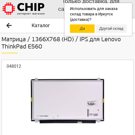
Только доставка, для
самовывоза выбирайте
Использовать для заказа
склад товара в Иркутск
другой склад!
(доставка)?
Каталог
Да
Другой склад
Матрица / 1366X768 (HD) / IPS для Lenovo
ThinkPad E560
048012