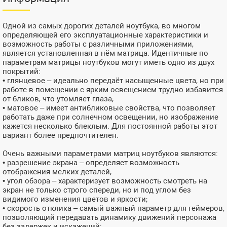
Одной из самых дорогих деталей ноутбука, во многом
определяющей его эксплуатационные характеристики и
возможность работы с различными приложениями,
является установленная в нём матрица. Идентичные по
параметрам матрицы ноутбуков могут иметь одно из двух
покрытий:
• глянцевое – идеально передаёт насыщенные цвета, но при
работе в помещении с ярким освещением трудно избавится
от бликов, что утомляет глаза;
• матовое – имеет антибликовые свойства, что позволяет
работать даже при солнечном освещении, но изображение
кажется несколько блеклым. Для постоянной работы этот
вариант более предпочтителен.
Очень важными параметрами матриц ноутбуков являются:
• разрешение экрана – определяет возможность
отображения мелких деталей;
• угол обзора – характеризует возможность смотреть на
экран не только строго спереди, но и под углом без
видимого изменения цветов и яркости;
• скорость отклика – самый важный параметр для геймеров,
позволяющий передавать динамику движений персонажа
без задержек и искажений;