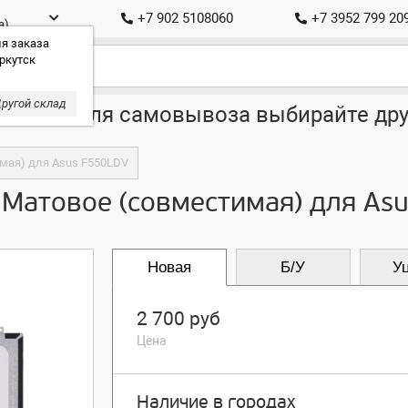
+7 902 5108060
+7 3952 799 20
а)
я заказа
ркутск
ругой склад
ставка, для самовывоза выбирайте дру
имая) для Asus F550LDV
 Матовое (совместимая) для As
Новая
Б/У
У
2 700 руб
Цена
Наличие в городах