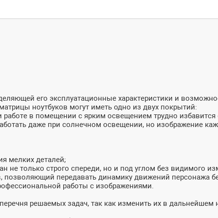
ределяющей его эксплуатационные характеристики и возможн
матрицы ноутбуков могут иметь одно из двух покрытий:
и работе в помещении с ярким освещением трудно избавится о
 работать даже при солнечном освещении, но изображение ка
ия мелких деталей;
ан не только строго спереди, но и под углом без видимого из
в, позволяющий передавать динамику движений персонажа бе
профессиональной работы с изображениями.
 перечня решаемых задач, так как изменить их в дальнейшем