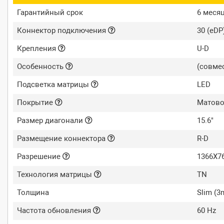
Гарантийный срок
6 меся
Коннектор подключения
30 (eDP
Крепления
U-D
Особенность
(совме
Подсветка матрицы
LED
Покрытие
Матово
Размер диагонали
15.6"
Размещение коннектора
R-D
Разрешение
1366X76
Технология матрицы
TN
Толщина
Slim (
Частота обновления
60 Hz