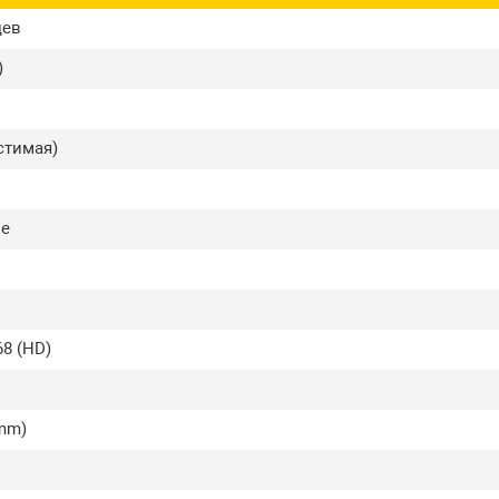
цев
)
стимая)
е
8 (HD)
3mm)