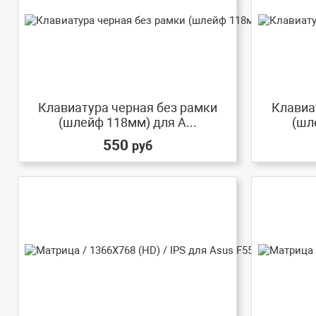
Клавиатура черная без рамки
Клавиа
(шлейф 118мм) для A...
(шл
550
руб