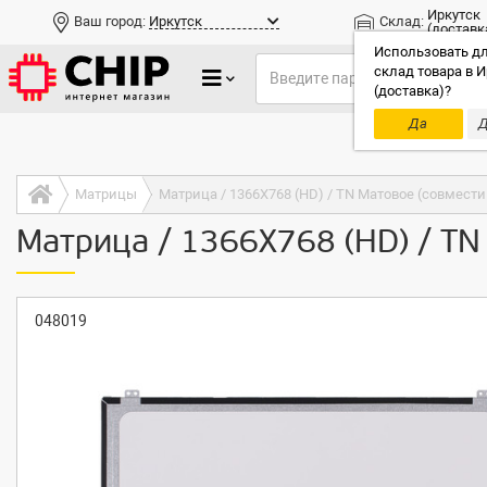
Иркутск
Ваш город:
Иркутск
Склад:
(доставк
Использовать дл
склад товара в И
(доставка)?
Да
Д
Только до
Матрицы
Матрица / 1366X768 (HD) / TN Матовое (совмест
Матрица / 1366X768 (HD) / TN
048019