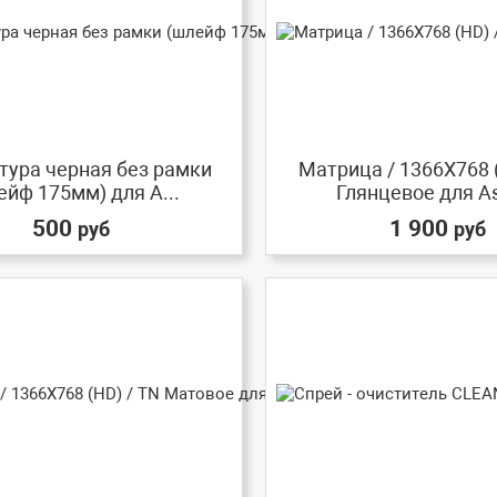
тура черная без рамки
Матрица / 1366X768 
ейф 175мм) для A...
Глянцевое для As
500
1 900
руб
руб