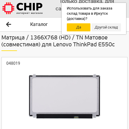
Только доставка, для
самовывоза выбирайте
Использовать для заказа
склад товара в Иркутск
другой склад!
(доставка)?
Каталог
Да
Другой склад
Матрица / 1366X768 (HD) / TN Матовое
(совместимая) для Lenovo ThinkPad E550c
048019