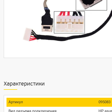
Характеристики
Артикул
095083
Вид разъема подключения
HP asus