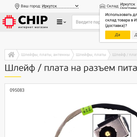
Иркутск
Ваш город:
Иркутск
Склад:
(доставк
Использовать дл
склад товара в И
(доставка)?
Да
Д
Только до
Шлейфы, платы, антенны
Шлейфы, платы
Шлейф / плат
Шлейф / плата на разъем пита
095083