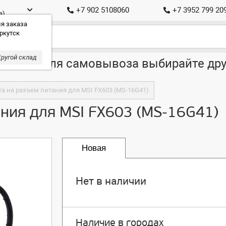
+7 902 5108060
+7 3952 799 20
а)
я заказа
ркутск
ругой склад
ставка, для самовывоза выбирайте дру
а на разъем питания для MSI FX603 (MS-16G41)
ния для MSI FX603 (MS-16G41)
Новая
Нет в наличии
Наличие в городах