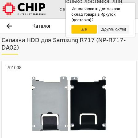
Только доставка, для
самовывоза выбирайте
Использовать для заказа
склад товара в Иркутск
другой склад!
(доставка)?
Каталог
Да
Другой склад
Салазки HDD для Samsung R717 (NP-R717-
DA02)
701008