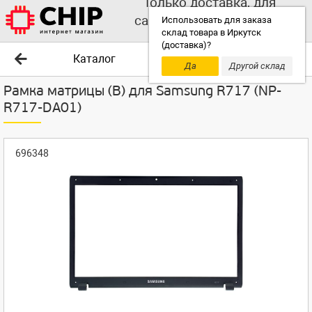
Только доставка, для
самовывоза выбирайте
Использовать для заказа
склад товара в Иркутск
другой склад!
(доставка)?
Каталог
Да
Другой склад
Рамка матрицы (B) для Samsung R717 (NP-
R717-DA01)
696348