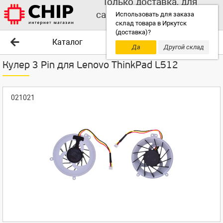
Только доставка, для
самовывоза выбирайте
Использовать для заказа
склад товара в Иркутск
другой склад!
(доставка)?
Каталог
Да
Другой склад
Кулер 3 Pin для Lenovo ThinkPad L512
021021