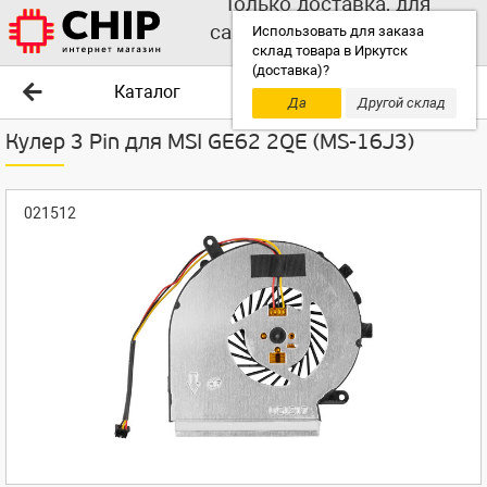
Только доставка, для
самовывоза выбирайте
Использовать для заказа
склад товара в Иркутск
другой склад!
(доставка)?
Каталог
Да
Другой склад
Кулер 3 Pin для MSI GE62 2QE (MS-16J3)
021512