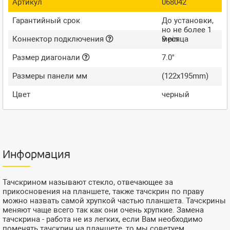
Артикул
068042
Гарантийный срок
До установки,
но не более 1
Коннектор подключения
месяца
9 pin
Размер диагонали
7.0"
Размеры панели мм
(122x195mm)
Цвет
черный
Информация
Тачскрином называют стекло, отвечающее за
прикосновения на планшете, также тачскрин по праву
можно назвать самой хрупкой частью планшета. Тачскрины
меняют чаще всего так как они очень хрупкие. Замена
тачскрина - работа не из легких, если Вам необходимо
поменять тачскрин на планшете, то мы советуем