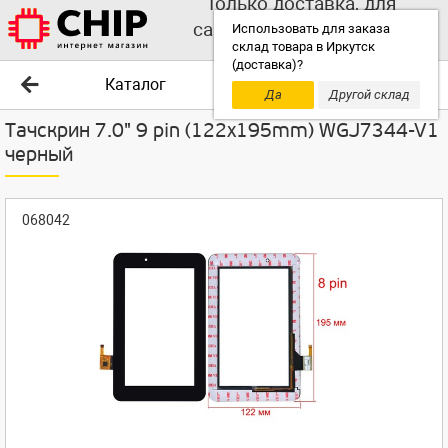
Только доставка, для
самовывоза выбирайте
Использовать для заказа
склад товара в Иркутск
другой склад!
(доставка)?
Каталог
Да
Другой склад
Тачскрин 7.0" 9 pin (122x195mm) WGJ7344-V1
черный
068042