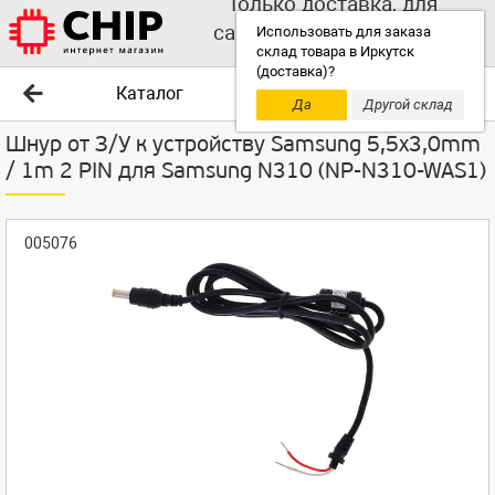
Только доставка, для
самовывоза выбирайте
Использовать для заказа
склад товара в Иркутск
другой склад!
(доставка)?
Каталог
Да
Другой склад
Шнур от З/У к устройству Samsung 5,5x3,0mm
/ 1m 2 PIN для Samsung N310 (NP-N310-WAS1)
005076