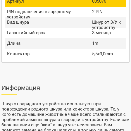
Артикул
005076
PIN подключения к зарядному
2 PIN
устройству
Вид шнура
Шнур от З/У к
устройству
Гарантийный срок
3 месяца
Длина
1m
Коннектор
5,5x3,0mm
Информация
Шнур от зарядного устройства используют при
повреждении родного шнура или конектора шнура. Те, у
кого есть домашние животные чаще всего сталкиваются с
проблемой замены шнура от зарядки к устройству. Если сам
блок питания еще "жив" а шнур уже неисправен, Вам
поможет замена не блока целиком, а только лишь самого