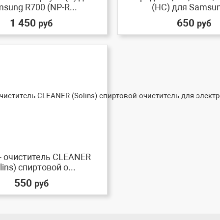
sung R700 (NP-R...
(HC) для Samsung
1 450
650
руб
руб
- очиститель CLEANER
lins) спиртовой о...
550
руб