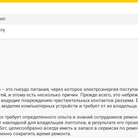
й
0mm
ату
 это гнездо питания, через которое электроэнергия поступае
й, и этому есть несколько причин. Прежде всего, это небре
я, ведущие повреждению чувствительных контактов разъема.
х моделях компьютерных устройств и требует от их владельца
ко требует определенного опыта и знаний сотрудников ремон
дет накладной для владельцев лэптопов, в результате его пр
от, целесообразно всегда иметь в запасе в сервисах по рем
енно сократить время ремонта.