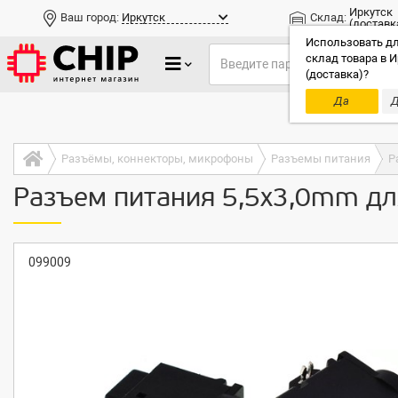
Иркутск
Ваш город:
Иркутск
Склад:
(доставк
Использовать дл
склад товара в И
(доставка)?
Да
Д
Только до
Разъёмы, коннекторы, микрофоны
Разъемы питания
Р
Разъем питания 5,5x3,0mm дл
099009