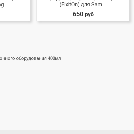
 ...
(FixitOn) для Sam...
650
руб