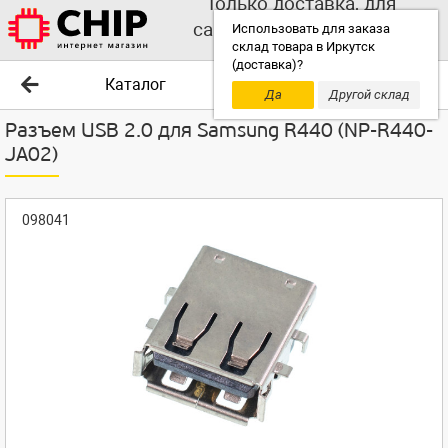
Только доставка, для
самовывоза выбирайте
Использовать для заказа
склад товара в Иркутск
другой склад!
(доставка)?
Каталог
Да
Другой склад
Разъем USB 2.0 для Samsung R440 (NP-R440-
JA02)
098041