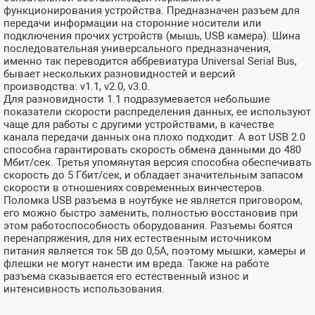
функционирования устройства. Предназначен разъем для
передачи информации на сторонние носители или
подключения прочих устройств (мышь, USB камера). Шина
последовательная универсального предназначения,
именно так переводится аббревиатура Universal Serial Bus,
бывает нескольких разновидностей и версий
производства: v1.1, v2.0, v3.0.
Для разновидности 1.1 подразумевается небольшие
показатели скорости распределения данных, ее используют
чаще для работы с другими устройствами, в качестве
канала передачи данных она плохо подходит. А вот USB 2.0
способна гарантировать скорость обмена данными до 480
Мбит/сек. Третья упомянутая версия способна обеспечивать
скорость до 5 Гбит/сек, и обладает значительным запасом
скорости в отношениях современных винчестеров.
Поломка USB разъема в ноутбуке не является приговором,
его можно быстро заменить, полностью восстановив при
этом работоспособность оборудования. Разъемы боятся
перенапряжения, для них естественным источником
питания является ток 5В до 0,5А, поэтому мышки, камеры и
флешки не могут нанести им вреда. Также на работе
разъема сказывается его естественный износ и
интенсивность использования.