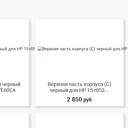
) черный
Верхняя часть корпуса (C)
G7E60EA
черный для HP 15-r053...
2 850
руб