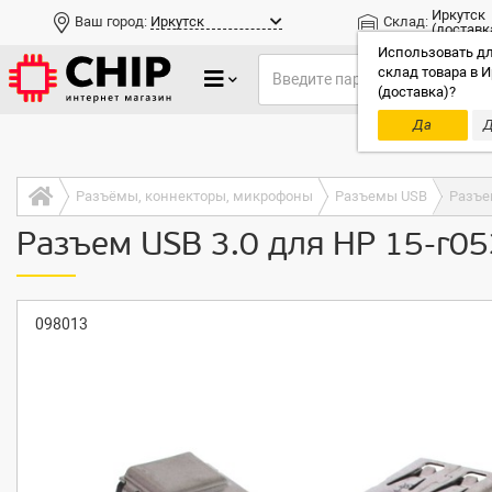
Иркутск
Ваш город:
Иркутск
Склад:
(доставк
Использовать дл
склад товара в И
(доставка)?
Да
Д
Только до
Разъёмы, коннекторы, микрофоны
Разъемы USB
Разъем
Разъем USB 3.0 для HP 15-r0
098013