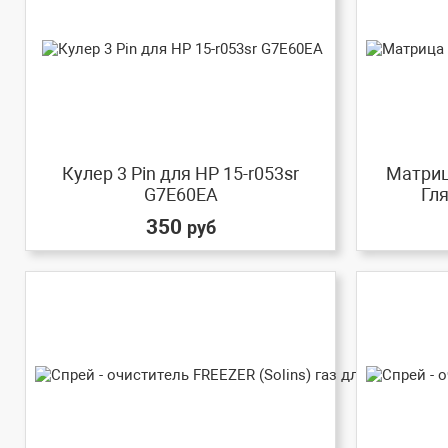
Кулер 3 Pin для HP 15-r053sr
Матриц
G7E60EA
Гля
350
руб