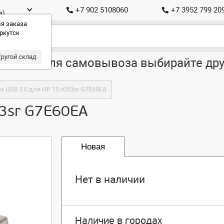
+7 902 5108060
+7 3952 799 20
а)
я заказа
ркутск
ругой склад
ставка, для самовывоза выбирайте дру
 USB 3.0 для HP 15-r053sr G7E60EA
53sr G7E60EA
Новая
Нет в наличии
Наличие в городах