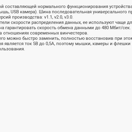
ной составляющей нормального функционирования устройств
ышь, USB камера). Шина последовательная универсального п
сий производства: v1.1, v2.0, v3.0.
ели скорости распределения данных, ее используют чаще для
бна гарантировать скорость обмена данными до 480 Мбит/сек.
и в отношениях современных винчестеров.
 его можно быстро заменить, полностью восстановив при эт
 является ток 5В до 0,5А, поэтому мышки, камеры и флешки н
ользования.