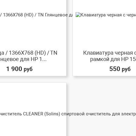
а / 1366X768 (HD) / TN
Клавиатура черная 
нцевое для HP 1...
рамкой для HP 15-
1 900
550
руб
руб