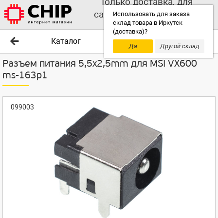
Только доставка, для
самовывоза выбирайте
Использовать для заказа
склад товара в Иркутск
другой склад!
(доставка)?
Каталог
Да
Другой склад
Разъем питания 5,5x2,5mm для MSI VX600
ms-163p1
099003