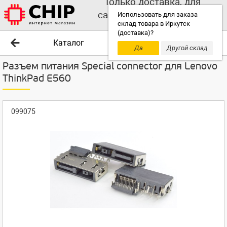
Только доставка, для
самовывоза выбирайте
Использовать для заказа
склад товара в Иркутск
другой склад!
(доставка)?
Каталог
Да
Другой склад
Разъем питания Special connector для Lenovo
ThinkPad E560
099075