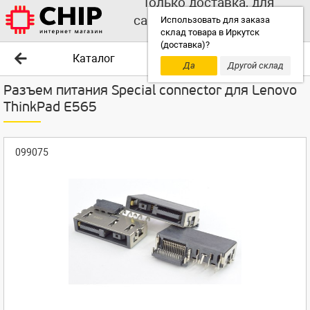
Только доставка, для
самовывоза выбирайте
Использовать для заказа
склад товара в Иркутск
другой склад!
(доставка)?
Каталог
Да
Другой склад
Разъем питания Special connector для Lenovo
ThinkPad E565
099075