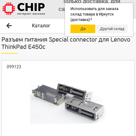
Только доставка, для
самовывоза выбирайте
Использовать для заказа
склад товара в Иркутск
другой склад!
(доставка)?
Каталог
Да
Другой склад
Разъем питания Special connector для Lenovo
ThinkPad E450c
099123