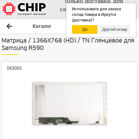
Только доставка, для
самовывоза выбирайте
Использовать для заказа
склад товара в Иркутск
другой склад!
(доставка)?
Каталог
Да
Другой склад
Матрица / 1366X768 (HD) / TN Глянцевое для
Samsung R590
043005