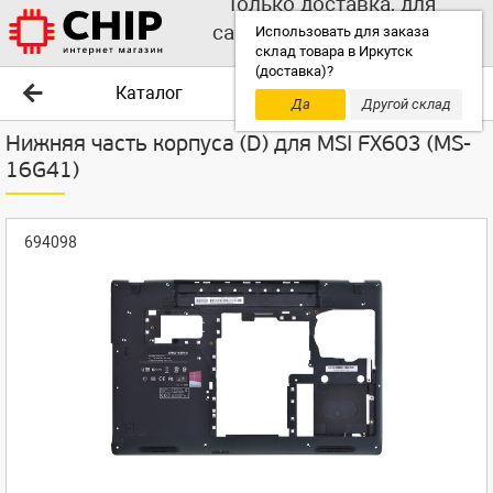
Только доставка, для
самовывоза выбирайте
Использовать для заказа
склад товара в Иркутск
другой склад!
(доставка)?
Каталог
Да
Другой склад
Нижняя часть корпуса (D) для MSI FX603 (MS-
16G41)
694098