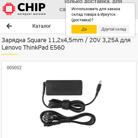
Только доставка, для
самовывоза выбирайте
Использовать для заказа
склад товара в Иркутск
другой склад!
(доставка)?
Каталог
Да
Другой склад
Зарядка Square 11,2x4,5mm / 20V 3,25A для
Lenovo ThinkPad E560
005052